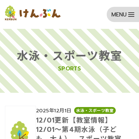
コ
ン
テ
水泳・スポーツ教室
ン
SPORTS
ツ
へ
移
動
2025年12月1日
水泳・スポーツ教室
12/01更新【教室情報】
12/01～第4期水泳（子ど
も、大人）、スポーツ教室