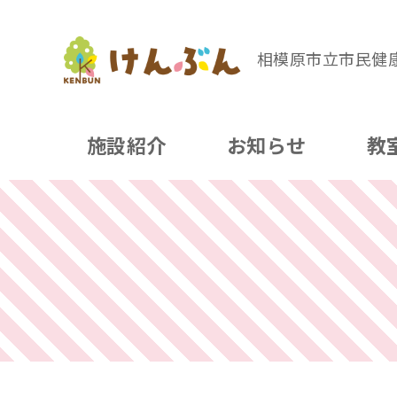
相模原市立市民健
施設紹介
お知らせ
教
コ
ン
テ
ン
ツ
へ
移
動